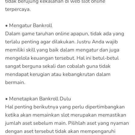
tidak berujung kekalahan di web slot online
terpercaya.
• Mengatur Bankroll
Dalam game taruhan online apapun, tidak ada yang
terlalu penting agar dilakukan. Justru Anda wajib
memiliki skill yang baik dalam mengatur dan juga
mengelola keuangan tersebut. Hal ini betul-betul
sangat berguna sekali dan cobalah guna tidak
mendapat kerugian atau kebangkrutan dalam
bermain.
• Menetapkan Bankroll Dulu
Hal penting berikutnya yang perlu dipertimbangkan
ketika akan memainkan slot merupakan memastikan
jumlah aset sebelum main. Pilihlah aset yang nyaman
dengan aset tersebut tidak akan mempengaruhi