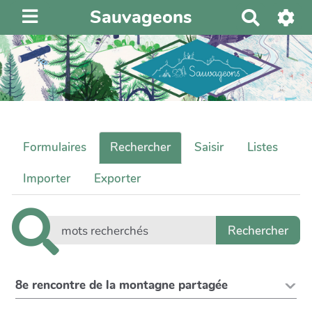
Sauvageons
R
e
c
h
e
r
c
h
Formulaires
Rechercher
Saisir
Listes
e
r
Importer
Exporter
8e rencontre de la montagne partagée