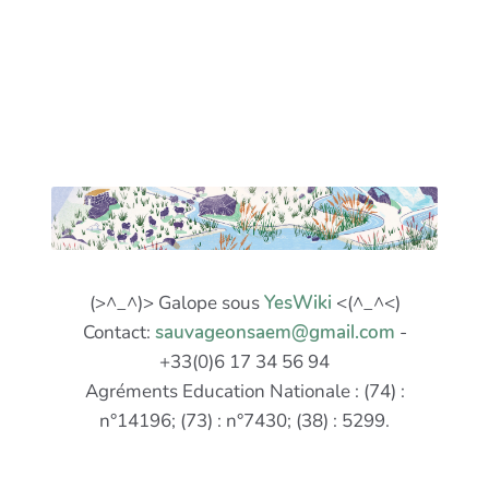
(>^_^)> Galope sous
YesWiki
<(^_^<)
Contact:
sauvageonsaem@gmail.com
-
+33(0)6 17 34 56 94
Agréments Education Nationale : (74) :
n°14196; (73) : n°7430; (38) : 5299.