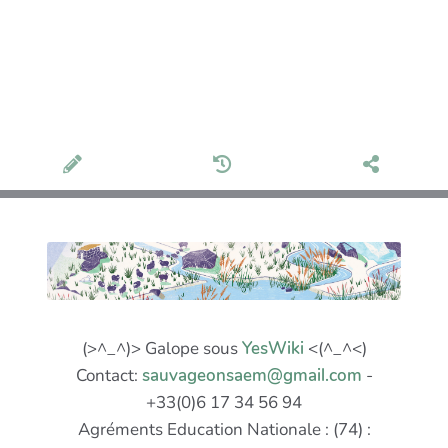
(>^_^)> Galope sous
YesWiki
<(^_^<)
Contact:
sauvageonsaem@gmail.com
-
+33(0)6 17 34 56 94
Agréments Education Nationale : (74) :