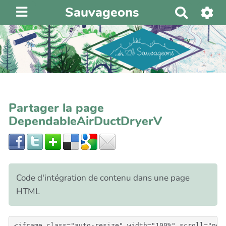
Sauvageons
R
e
c
h
e
r
c
h
Partager la page
e
DependableAirDuctDryerV
r
Code d'intégration de contenu dans une page
HTML