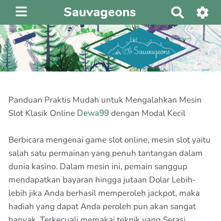
Sauvageons
R
e
c
h
e
r
c
h
Panduan Praktis Mudah untuk Mengalahkan Mesin
e
Slot Klasik Online
Dewa99
dengan Modal Kecil
r
Berbicara mengenai game slot online, mesin slot yaitu
salah satu permainan yang penuh tantangan dalam
dunia kasino. Dalam mesin ini, pemain sanggup
mendapatkan bayaran hingga jutaan Dolar Lebih-
lebih jika Anda berhasil memperoleh jackpot, maka
hadiah yang dapat Anda peroleh pun akan sangat
banyak. Terkecuali memakai teknik yang Serasi