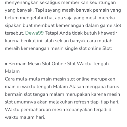
menyenangkan sekaligus memberikan keuntungan
yang banyak. Tapi sayang masih banyak pemain yang
belum mengetahui hal apa saja yang mesti mereka
sipakan buat membuat kemenangan dalam game slot
tersebut.
Dewa99
Tetapi Anda tidak butuh khawatir
karena berikut ini ialah sekian banyak cara mudah
meraih kemenangan mesin single slot online Slot:
• Bermain Mesin Slot Online Slot Waktu Tengah
Malam
Cara mula-mula main mesin slot online merupakan
main di waktu tengah Malam Alasan mengapa harus
bermain slot tengah malam merupakan karena mesin
slot umumnya akan melakukan refresh tiap-tiap hari.
Waktu pembaharuan mesin kebanyakan terjadi di
waktu malam hari.