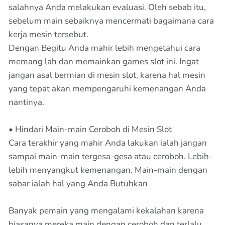
salahnya Anda melakukan evaluasi. Oleh sebab itu,
sebelum main sebaiknya mencermati bagaimana cara
kerja mesin tersebut.
Dengan Begitu Anda mahir lebih mengetahui cara
memang lah dan memainkan games slot ini. Ingat
jangan asal bermian di mesin slot, karena hal mesin
yang tepat akan mempengaruhi kemenangan Anda
nantinya.
• Hindari Main-main Ceroboh di Mesin Slot
Cara terakhir yang mahir Anda lakukan ialah jangan
sampai main-main tergesa-gesa atau ceroboh. Lebih-
lebih menyangkut kemenangan. Main-main dengan
sabar ialah hal yang Anda Butuhkan
Banyak pemain yang mengalami kekalahan karena
biasanya mereka main dengan ceroboh dan terlalu