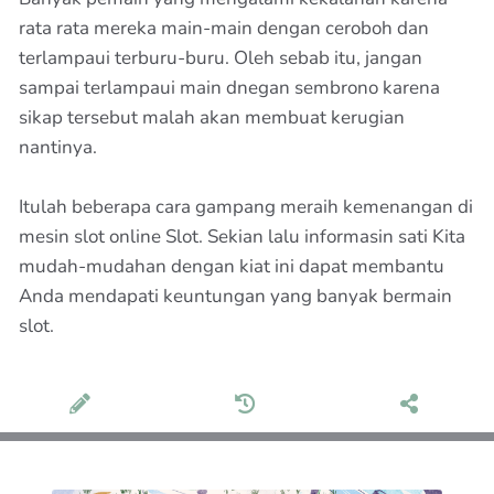
rata rata mereka main-main dengan ceroboh dan
terlampaui terburu-buru. Oleh sebab itu, jangan
sampai terlampaui main dnegan sembrono karena
sikap tersebut malah akan membuat kerugian
nantinya.
Itulah beberapa cara gampang meraih kemenangan di
mesin slot online Slot. Sekian lalu informasin sati Kita
mudah-mudahan dengan kiat ini dapat membantu
Anda mendapati keuntungan yang banyak bermain
slot.