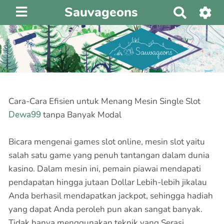
Sauvageons
R
e
c
h
e
r
c
h
Cara-Cara Efisien untuk Menang Mesin Single Slot
e
Dewa99
tanpa Banyak Modal
r
Bicara mengenai games slot online, mesin slot yaitu
salah satu game yang penuh tantangan dalam dunia
kasino. Dalam mesin ini, pemain piawai mendapati
pendapatan hingga jutaan Dollar Lebih-lebih jikalau
Anda berhasil mendapatkan jackpot, sehingga hadiah
yang dapat Anda peroleh pun akan sangat banyak.
Tidak hanya menggunakan teknik yang Serasi