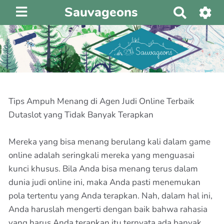
Sauvageons
R
e
c
h
e
r
c
h
Tips Ampuh Menang di Agen Judi Online Terbaik
e
Dutaslot yang Tidak Banyak Terapkan
r
Mereka yang bisa menang berulang kali dalam game
online adalah seringkali mereka yang menguasai
kunci khusus. Bila Anda bisa menang terus dalam
dunia judi online ini, maka Anda pasti menemukan
pola tertentu yang Anda terapkan. Nah, dalam hal ini,
Anda haruslah mengerti dengan baik bahwa rahasia
yang harus Anda terapkan itu ternyata ada banyak