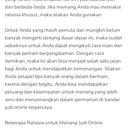
dan berbeda-beda. Jika memang Anda mau memakai
rahasia khusus, maka silakan Anda gunakan.
Untuk Anda yang masih pemula dan mungkin belum
banyak mengerti tentang dasar-dasar ini, maka sudah
sebaiknya untuk Anda dapat mengikuti cara main dari
banyak pemain berpengalaman. Dengan cara
demikian, maka ini akan bisa menjadi salah satu jalan
bagi Anda untuk mendapatkan kemenangan. Silakan
Anda pelajari tips banyak orang dalam bermain,
karena dengan begitu, Anda bisa mendapatkan
peluang dan kesempatan untuk menang yang lebih
seru dan menyenangkan dalam permainan di bandar
judi online terpercaya.
Beberapa Rahasia untuk Menang Judi Online