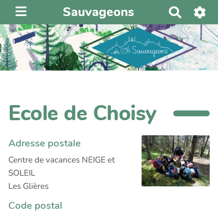
Sauvageons
R
e
c
h
e
r
c
h
Ecole de Choisy
e
r
Adresse postale
Centre de vacances NEIGE et
SOLEIL
Les Glières
Code postal