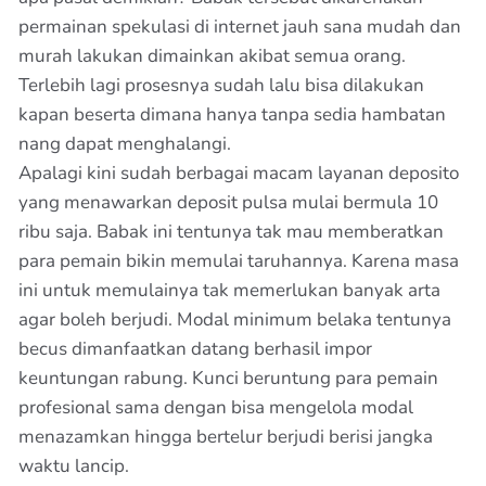
permainan spekulasi di internet jauh sana mudah dan
murah lakukan dimainkan akibat semua orang.
Terlebih lagi prosesnya sudah lalu bisa dilakukan
kapan beserta dimana hanya tanpa sedia hambatan
nang dapat menghalangi.
Apalagi kini sudah berbagai macam layanan deposito
yang menawarkan deposit pulsa mulai bermula 10
ribu saja. Babak ini tentunya tak mau memberatkan
para pemain bikin memulai taruhannya. Karena masa
ini untuk memulainya tak memerlukan banyak arta
agar boleh berjudi. Modal minimum belaka tentunya
becus dimanfaatkan datang berhasil impor
keuntungan rabung. Kunci beruntung para pemain
profesional sama dengan bisa mengelola modal
menazamkan hingga bertelur berjudi berisi jangka
waktu lancip.