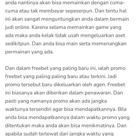
anda nantinya akan bisa memainkan dengan cuma-
cuma atau tak membayar sepeserpun. Dan tentu hal
ini akan sangat menguntungkan anda dalam bermain
judi online. Karena selama memainkan game yang
ada maka anda kelak tidak usah mengeluarkan aset
sedikitpun. Dan anda bisa main serta memenangkan
permainan yang ada.
Dan dalam freebet yang paling baru ini, ialah promo
freebet yang paling paling baru atau terkini. Jadi
promo tersebut baru dikeluarkan oleh agen. Freebet
ini biasanya akan diberikan dalam penawaran. Dan
pasti yang namanya promo akan ada jangka
waktunya tersendiri agar bisa mendapatkannya. Bila
anda bisa mendapatkannya dalam waktu promo yang
ditentukan maka anda akan bisa menikmatinya. Dan
apabila sudah terlewat dari jangka waktu yang