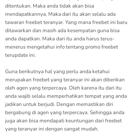
ditentukan. Maka anda tidak akan bisa
mendapatkannya. Maka dari itu akan selalu ada
tawaran freebet teranyar. Yang mana freebet ini baru
ditawarkan dan masih ada kesempatan guna bisa
anda dapatkan. Maka dari itu anda harus terus-
menerus mengetahui info tentang promo freebet
terupdate ini.
Guna berikutnya hal yang perlu anda ketahui
merupakan freebet yang teranyar ini akan diberikan
oleh agen yang terpercaya. Oleh karena itu dari itu
anda wajib selalu memperhatikan tempat yang anda
jadikan untuk berjudi. Dengan memastikan diri
bergabung di agen yang terpercaya. Sehingga anda
juga akan bisa mendapati keuntungan dari freebet
yang teranyar ini dengan sangat mudah.