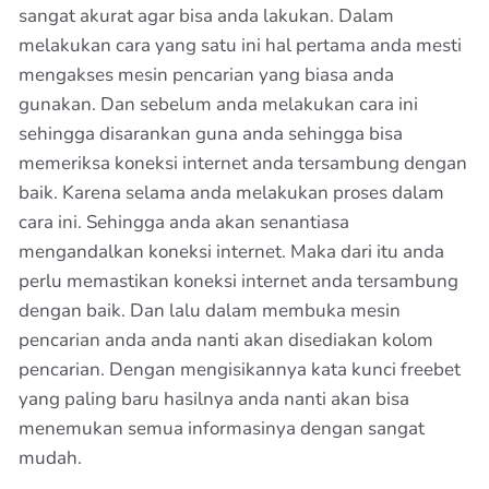
sangat akurat agar bisa anda lakukan. Dalam
melakukan cara yang satu ini hal pertama anda mesti
mengakses mesin pencarian yang biasa anda
gunakan. Dan sebelum anda melakukan cara ini
sehingga disarankan guna anda sehingga bisa
memeriksa koneksi internet anda tersambung dengan
baik. Karena selama anda melakukan proses dalam
cara ini. Sehingga anda akan senantiasa
mengandalkan koneksi internet. Maka dari itu anda
perlu memastikan koneksi internet anda tersambung
dengan baik. Dan lalu dalam membuka mesin
pencarian anda anda nanti akan disediakan kolom
pencarian. Dengan mengisikannya kata kunci freebet
yang paling baru hasilnya anda nanti akan bisa
menemukan semua informasinya dengan sangat
mudah.