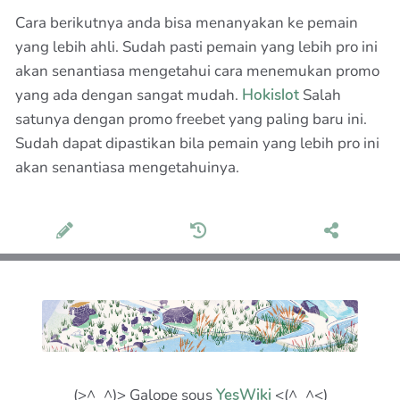
Cara berikutnya anda bisa menanyakan ke pemain
yang lebih ahli. Sudah pasti pemain yang lebih pro ini
akan senantiasa mengetahui cara menemukan promo
yang ada dengan sangat mudah.
Hokislot
Salah
satunya dengan promo freebet yang paling baru ini.
Sudah dapat dipastikan bila pemain yang lebih pro ini
akan senantiasa mengetahuinya.
(>^_^)> Galope sous
YesWiki
<(^_^<)