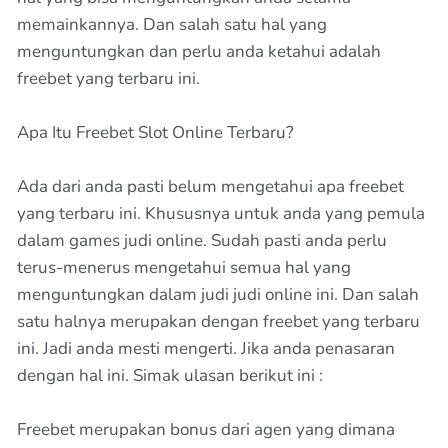
memainkannya. Dan salah satu hal yang
menguntungkan dan perlu anda ketahui adalah
freebet yang terbaru ini.
Apa Itu Freebet Slot Online Terbaru?
Ada dari anda pasti belum mengetahui apa freebet
yang terbaru ini. Khususnya untuk anda yang pemula
dalam games judi online. Sudah pasti anda perlu
terus-menerus mengetahui semua hal yang
menguntungkan dalam judi judi online ini. Dan salah
satu halnya merupakan dengan freebet yang terbaru
ini. Jadi anda mesti mengerti. Jika anda penasaran
dengan hal ini. Simak ulasan berikut ini :
Freebet merupakan bonus dari agen yang dimana