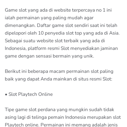
Game slot yang ada di website terpercaya no 1 ini
ialah permainan yang paling mudah agar
dimenangkan. Daftar game slot sendiri saat ini telah
dipelopori oleh 10 penyedia slot top yang ada di Asia.
Sebagai suatu website slot terbaik yang ada di
Indonesia, platform resmi Slot menyediakan jaminan
game dengan sensasi bermain yang unik.
Berikut ini beberapa macam permainan slot paling
baik yang dapat Anda mainkan di situs resmi Slot:
• Slot Playtech Online
Tipe game slot perdana yang mungkin sudah tidak
asing lagi di telinga pemain Indonesia merupakan slot
Playtech online. Permainan ini memang adalah jenis