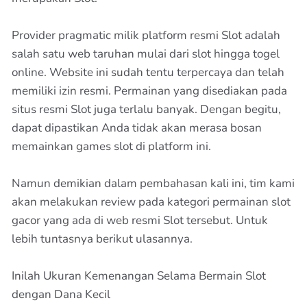
Provider pragmatic milik platform resmi Slot adalah
salah satu web taruhan mulai dari slot hingga togel
online. Website ini sudah tentu terpercaya dan telah
memiliki izin resmi. Permainan yang disediakan pada
situs resmi Slot juga terlalu banyak. Dengan begitu,
dapat dipastikan Anda tidak akan merasa bosan
memainkan games slot di platform ini.
Namun demikian dalam pembahasan kali ini, tim kami
akan melakukan review pada kategori permainan slot
gacor yang ada di web resmi Slot tersebut. Untuk
lebih tuntasnya berikut ulasannya.
Inilah Ukuran Kemenangan Selama Bermain Slot
dengan Dana Kecil