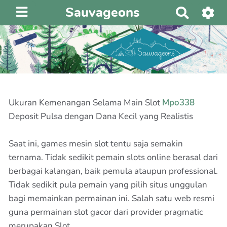
Sauvageons
R
e
c
h
e
r
c
h
Ukuran Kemenangan Selama Main Slot
Mpo338
e
Deposit Pulsa dengan Dana Kecil yang Realistis
r
Saat ini, games mesin slot tentu saja semakin
ternama. Tidak sedikit pemain slots online berasal dari
berbagai kalangan, baik pemula ataupun professional.
Tidak sedikit pula pemain yang pilih situs unggulan
bagi memainkan permainan ini. Salah satu web resmi
guna permainan slot gacor dari provider pragmatic
merupakan Slot.