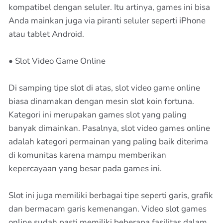
kompatibel dengan seluler. Itu artinya, games ini bisa
Anda mainkan juga via piranti seluler seperti iPhone
atau tablet Android.
• Slot Video Game Online
Di samping tipe slot di atas, slot video game online
biasa dinamakan dengan mesin slot koin fortuna.
Kategori ini merupakan games slot yang paling
banyak dimainkan. Pasalnya, slot video games online
adalah kategori permainan yang paling baik diterima
di komunitas karena mampu memberikan
kepercayaan yang besar pada games ini.
Slot ini juga memiliki berbagai tipe seperti garis, grafik
dan bermacam garis kemenangan. Video slot games
online sudah pasti memiliki beberapa fasilitas dalam