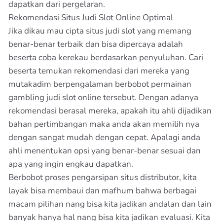
dapatkan dari pergelaran.
Rekomendasi Situs Judi Slot Online Optimal
Jika dikau mau cipta situs judi slot yang memang
benar-benar terbaik dan bisa dipercaya adalah
beserta coba kerekau berdasarkan penyuluhan. Cari
beserta temukan rekomendasi dari mereka yang
mutakadim berpengalaman berbobot permainan
gambling judi slot online tersebut. Dengan adanya
rekomendasi berasal mereka, apakah itu ahli dijadikan
bahan pertimbangan maka anda akan memilih nya
dengan sangat mudah dengan cepat. Apalagi anda
ahli menentukan opsi yang benar-benar sesuai dan
apa yang ingin engkau dapatkan.
Berbobot proses pengarsipan situs distributor, kita
layak bisa membaui dan mafhum bahwa berbagai
macam pilihan nang bisa kita jadikan andalan dan lain
banyak hanya hal nang bisa kita jadikan evaluasi. Kita