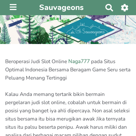
Sauvageons
R
e
c
h
e
r
c
h
Beroperasi Judi Slot Online
Naga777
pada Situs
e
Optimal Indonesia Bersama Beragam Game Seru serta
r
Peluang Menang Tertinggi
Kalau Anda memang tertarik bikin bermain
pergelaran judi slot online, cobalah untuk bermain di
posisi yang banget iya ahli dipercaya. Non asal seleksi
situs bersama itu bisa merugikan awak Jika ternyata
situs itu palsu beserta penipu. Awak harus miliki dan
analisa dari berbagai macam pilihan dengan sudut