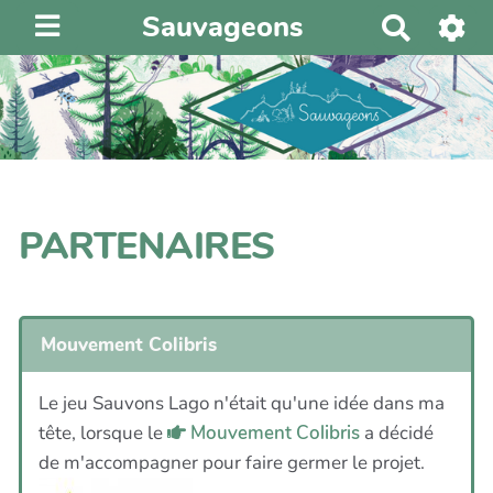
Sauvageons
R
e
c
h
e
r
c
h
PARTENAIRES
e
r
Mouvement Colibris
Le jeu Sauvons Lago n'était qu'une idée dans ma
tête, lorsque le
Mouvement Colibris
a décidé
de m'accompagner pour faire germer le projet.