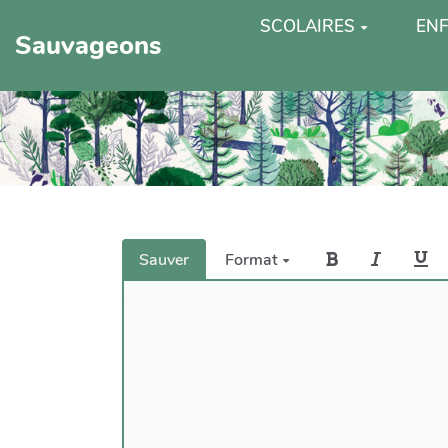
SCOLAIRES
ENF
Sauvageons
Sauver
Format