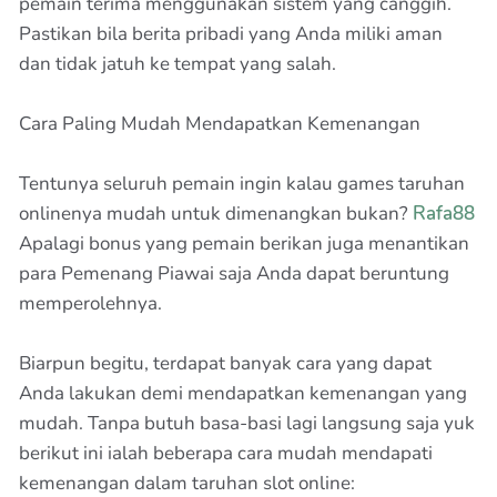
pemain terima menggunakan sistem yang canggih.
Pastikan bila berita pribadi yang Anda miliki aman
dan tidak jatuh ke tempat yang salah.
Cara Paling Mudah Mendapatkan Kemenangan
Tentunya seluruh pemain ingin kalau games taruhan
onlinenya mudah untuk dimenangkan bukan?
Rafa88
Apalagi bonus yang pemain berikan juga menantikan
para Pemenang Piawai saja Anda dapat beruntung
memperolehnya.
Biarpun begitu, terdapat banyak cara yang dapat
Anda lakukan demi mendapatkan kemenangan yang
mudah. Tanpa butuh basa-basi lagi langsung saja yuk
berikut ini ialah beberapa cara mudah mendapati
kemenangan dalam taruhan slot online: