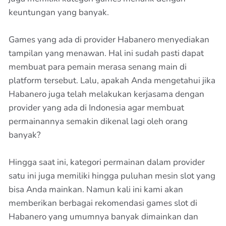
keuntungan yang banyak.
Games yang ada di provider Habanero menyediakan
tampilan yang menawan. Hal ini sudah pasti dapat
membuat para pemain merasa senang main di
platform tersebut. Lalu, apakah Anda mengetahui jika
Habanero juga telah melakukan kerjasama dengan
provider yang ada di Indonesia agar membuat
permainannya semakin dikenal lagi oleh orang
banyak?
Hingga saat ini, kategori permainan dalam provider
satu ini juga memiliki hingga puluhan mesin slot yang
bisa Anda mainkan. Namun kali ini kami akan
memberikan berbagai rekomendasi games slot di
Habanero yang umumnya banyak dimainkan dan