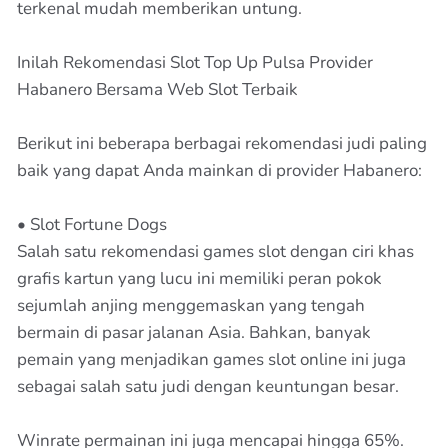
terkenal mudah memberikan untung.
Inilah Rekomendasi Slot Top Up Pulsa Provider
Habanero Bersama Web Slot Terbaik
Berikut ini beberapa berbagai rekomendasi judi paling
baik yang dapat Anda mainkan di provider Habanero:
• Slot Fortune Dogs
Salah satu rekomendasi games slot dengan ciri khas
grafis kartun yang lucu ini memiliki peran pokok
sejumlah anjing menggemaskan yang tengah
bermain di pasar jalanan Asia. Bahkan, banyak
pemain yang menjadikan games slot online ini juga
sebagai salah satu judi dengan keuntungan besar.
Winrate permainan ini juga mencapai hingga 65%.