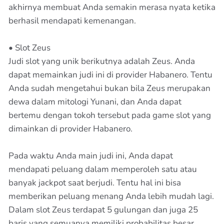
akhirnya membuat Anda semakin merasa nyata ketika
berhasil mendapati kemenangan.
• Slot Zeus
Judi slot yang unik berikutnya adalah Zeus. Anda
dapat memainkan judi ini di provider Habanero. Tentu
Anda sudah mengetahui bukan bila Zeus merupakan
dewa dalam mitologi Yunani, dan Anda dapat
bertemu dengan tokoh tersebut pada game slot yang
dimainkan di provider Habanero.
Pada waktu Anda main judi ini, Anda dapat
mendapati peluang dalam memperoleh satu atau
banyak jackpot saat berjudi. Tentu hal ini bisa
memberikan peluang menang Anda lebih mudah lagi.
Dalam slot Zeus terdapat 5 gulungan dan juga 25
baris yang semuanya memiliki probabilitas besar