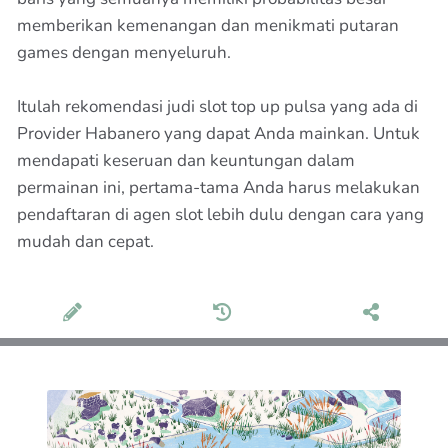
memberikan kemenangan dan menikmati putaran
games dengan menyeluruh.
Itulah rekomendasi judi slot top up pulsa yang ada di
Provider Habanero yang dapat Anda mainkan. Untuk
mendapati keseruan dan keuntungan dalam
permainan ini, pertama-tama Anda harus melakukan
pendaftaran di agen slot lebih dulu dengan cara yang
mudah dan cepat.