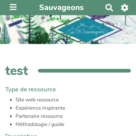
Sauvageons
R
e
c
h
e
r
c
h
test
e
r
Type de ressource
Site web ressource
Expérience inspirante
Partenaire ressource
Méthodologie / guide