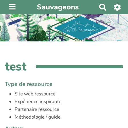
Sauvageons
R
e
c
h
e
r
c
h
test
e
r
Type de ressource
Site web ressource
Expérience inspirante
Partenaire ressource
Méthodologie / guide