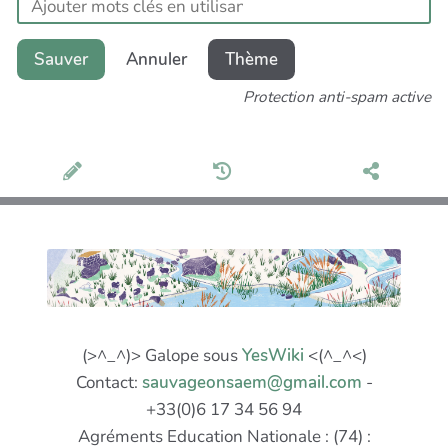
Sauver
Annuler
Thème
Protection anti-spam active
(>^_^)> Galope sous
YesWiki
<(^_^<)
Contact:
sauvageonsaem@gmail.com
-
+33(0)6 17 34 56 94
Agréments Education Nationale : (74) :