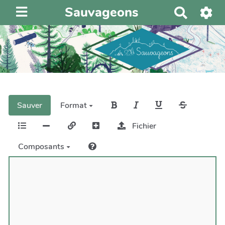
Sauvageons
R
e
c
h
e
r
c
h
Sauver
Format
e
r
Fichier
Composants