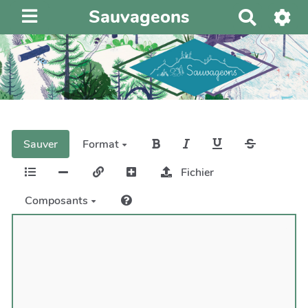
Sauvageons
R
e
c
h
e
r
c
h
Sauver
Format
e
r
Fichier
Composants