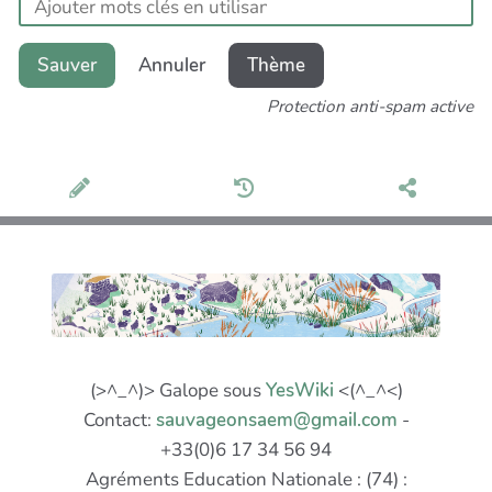
Sauver
Annuler
Thème
Protection anti-spam active
(>^_^)> Galope sous
YesWiki
<(^_^<)
Contact:
sauvageonsaem@gmail.com
-
+33(0)6 17 34 56 94
Agréments Education Nationale : (74) :