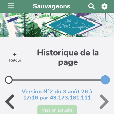
Sauvageons
R
e
c
h
e
r
c
Historique de la
h
e
page
Retour
r
Version N°2 du 3 août 26 à
17:16 par 43.173.181.111
Version actuelle