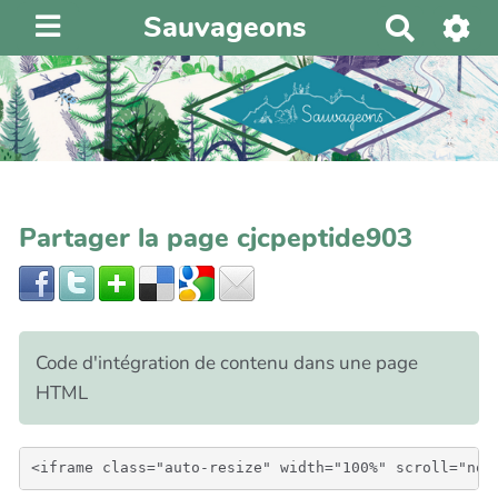
Sauvageons
R
e
c
h
e
r
c
h
Partager la page cjcpeptide903
e
r
Code d'intégration de contenu dans une page
HTML