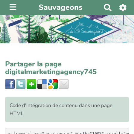
Sauvageons
R
e
c
h
e
r
c
h
Partager la page
e
digitalmarketingagency745
r
Code d'intégration de contenu dans une page
HTML