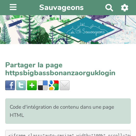
Sauvageons
R
e
c
h
e
r
c
h
Partager la page
e
httpsbigbassbonanzaorguklogin
r
Code d'intégration de contenu dans une page
HTML