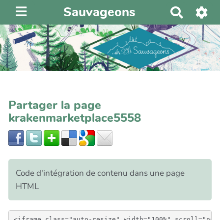
Sauvageons
R
e
c
h
e
r
c
h
Partager la page
e
krakenmarketplace5558
r
Code d'intégration de contenu dans une page
HTML