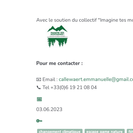
Avec le soutien du collectif "Imagine tes 
Pour me contacter :
📧 Email :
callewaert.emmanuelle@gmail.
📞 Tel +33(0)6 19 21 08 04
📅
03.06.2023
🔑
changement climatique
escape game nature
fê