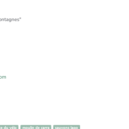
montagnes"
com
te du vélo
moulin de carra
sauvons lago