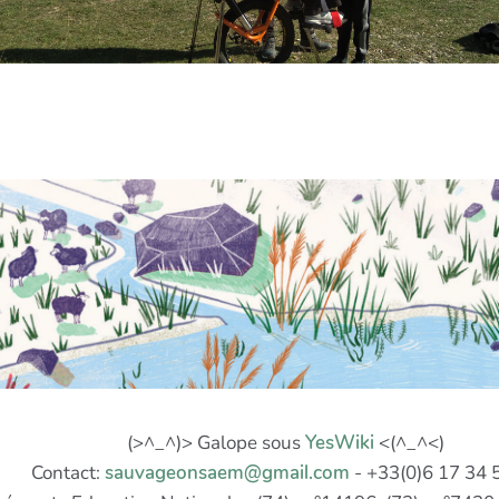
(>^_^)> Galope sous
YesWiki
<(^_^<)
Contact:
sauvageonsaem@gmail.com
- +33(0)6 17 34 