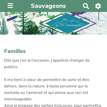
Sauvageons
R
e
c
h
e
r
c
h
Familles
e
r
Dès que j'en ai l'occasion, j'apprécie changer de
publics.
Il me tient à coeur de permettre de sortir et être
dehors, dans la nature, à toute personne qui le
souhaite ou l'aimerait et qui pense que ceci est
inenvisageable.
Ainsi je propose des sorties inclusives, pour permettre