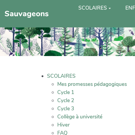
SCOLAIRES
ENF
Sauvageons
SCOLAIRES
Mes promesses pédagogiques
Cycle 1
Cycle 2
Cycle 3
Collège à université
Hiver
FAQ