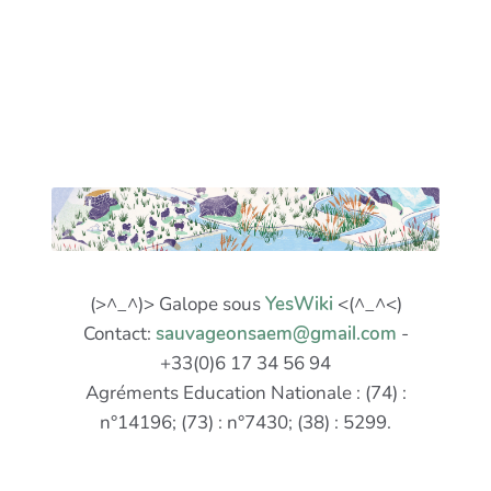
(>^_^)> Galope sous
YesWiki
<(^_^<)
Contact:
sauvageonsaem@gmail.com
-
+33(0)6 17 34 56 94
Agréments Education Nationale : (74) :
n°14196; (73) : n°7430; (38) : 5299.