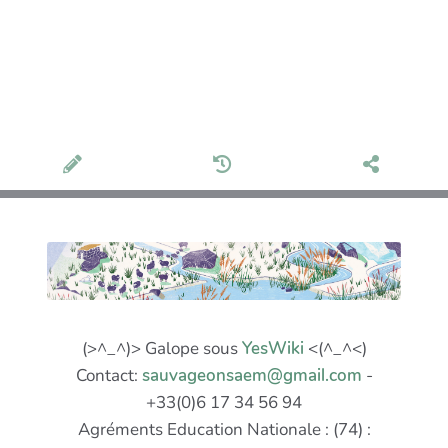
(>^_^)> Galope sous
YesWiki
<(^_^<)
Contact:
sauvageonsaem@gmail.com
-
+33(0)6 17 34 56 94
Agréments Education Nationale : (74) :