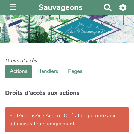
Sauvageons
R
e
c
h
e
r
c
h
Droits d'accès
e
Actions
Handlers
Pages
r
Droits d'accès aux actions
EditActionsAclsAction : Opération permise aux
administrateurs uniquement